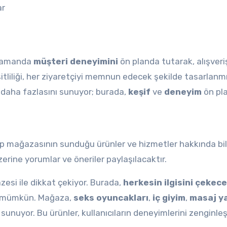
ar
 zamanda
müşteri deneyimini
ön planda tutarak, alışveriş
eşitliliği, her ziyaretçiyi memnun edecek şekilde tasarlanmı
 daha fazlasını sunuyor; burada,
keşif
ve
deneyim
ön pl
p mağazasının sunduğu ürünler ve hizmetler hakkında bil
rine yorumlar ve öneriler paylaşılacaktır.
esi ile dikkat çekiyor. Burada,
herkesin ilgisini çekec
ak mümkün. Mağaza,
seks oyuncakları
,
iç giyim
,
masaj ya
sunuyor. Bu ürünler, kullanıcıların deneyimlerini zenginle