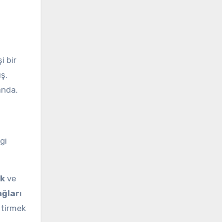
i bir
ş.
anda.
gi
ek
ve
ğları
ştirmek