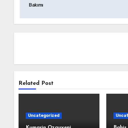
gezinmesi
Bakımı
Related Post
Uncategorized
Uncat
Kumarin Ozguveni
Bahis