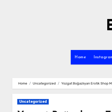
Skip
to
content
Home
Instagra
Home
Uncategorized
Yozgat Boğazlıyan Erotik Shop 
Uncategorized