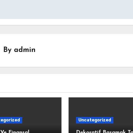
By
admin
egorized
Uncategorized
 Ve Finansal
Dekoratif Basamak Ta