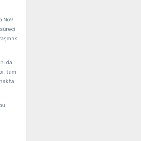
ra No9
 süreci
ğraşmak
nı da
bi, tam
amakta
 bu