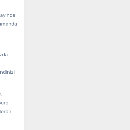
tayında
 zamanda
ızda
ndinizi
k
puro
lerde