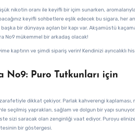
üşük nikotin oranı ile keyifli bir içim sunarken, aromalarıyl
pacağınız keyifli sohbetlere eşlik edecek bu sigara, her a
ki başka bir dünyaya açılan bir kapı var. Akşamüstü kaçam
tra No9 mükemmel bir arkadaş olacak!
e kaptırın ve şimdi sipariş verin! Kendinizi ayrıcalıklı h
 No9: Puro Tutkunları için
zarafetiyle dikkat çekiyor. Parlak kahverengi kaplaması,
nle seçilmiş yaprakları, sağlam ve dolgun bir yapı sunuyor
este sizi saracak olan zenginliği vaat ediyor. Puroyu eliniz
itesinin bir göstergesi.