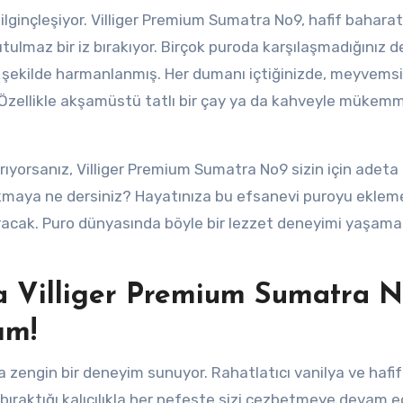
 ilginçleşiyor. Villiger Premium Sumatra No9, hafif baharat
tulmaz bir iz bırakıyor. Birçok puroda karşılaşmadığınız de
ir şekilde harmanlanmış. Her dumanı içtiğinizde, meyvemsi
 Özellikle akşamüstü tatlı bir çay ya da kahveyle mükemm
arıyorsanız, Villiger Premium Sumatra No9 sizin için adeta 
çıkmaya ne dersiniz? Hayatınıza bu efsanevi puroyu ekleme
aracak. Puro dünyasında böyle bir lezzet deneyimi yaşama
 Villiger Premium Sumatra 
ım!
la zengin bir deneyim sunuyor. Rahatlatıcı vanilya ve hafif
ıraktığı kalıcılıkla her nefeste sizi cezbetmeye devam ed