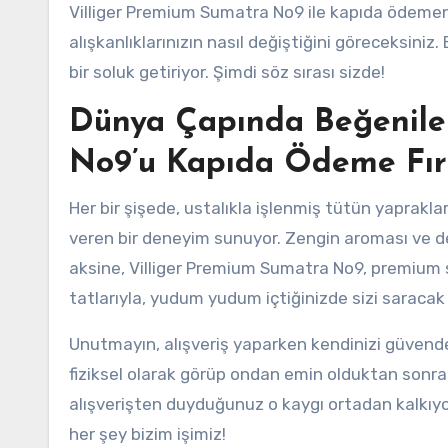
Villiger Premium Sumatra No9 ile kapıda ödemenin
alışkanlıklarınızın nasıl değiştiğini göreceksini
bir soluk getiriyor. Şimdi söz sırası sizde!
Dünya Çapında Beğenile
No9’u Kapıda Ödeme Fırs
Her bir şişede, ustalıkla işlenmiş tütün yaprakla
veren bir deneyim sunuyor. Zengin aroması ve den
aksine, Villiger Premium Sumatra No9, premium 
tatlarıyla, yudum yudum içtiğinizde sizi saracak 
Unutmayın, alışveriş yaparken kendinizi güven
fiziksel olarak görüp ondan emin olduktan sonr
alışverişten duyduğunuz o kaygı ortadan kalkıyor
her şey bizim işimiz!