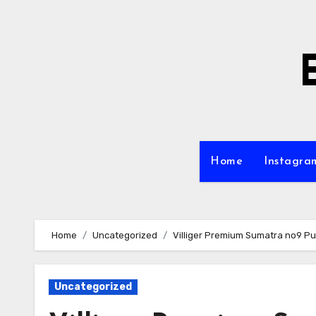
Skip
to
content
Home
Instagra
Home
Uncategorized
Villiger Premium Sumatra no9 P
Uncategorized