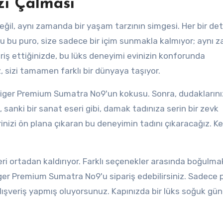
zı Çalması
eğil, aynı zamanda bir yaşam tarzının simgesi. Her bir de
uğu bu puro, size sadece bir içim sunmakla kalmıyor; aynı
ariş ettiğinizde, bu lüks deneyimi evinizin konforunda
, sizi tamamen farklı bir dünyaya taşıyor.
lliger Premium Sumatra No9'un kokusu. Sonra, dudakların
 sanki bir sanat eseri gibi, damak tadınıza serin bir zevk
rinizi ön plana çıkaran bu deneyimin tadını çıkaracağız. Ke
eri ortadan kaldırıyor. Farklı seçenekler arasında boğulma
liger Premium Sumatra No9'u sipariş edebilirsiniz. Sadece 
lışveriş yapmış oluyorsunuz. Kapınızda bir lüks soğuk gün