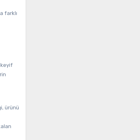
a farklı
 keyif
rin
i, ürünü
kalan