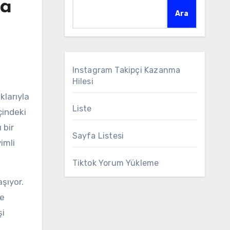
da
Ara
Instagram Takipçi Kazanma
Hilesi
Liste
çindeki
 bir
Sayfa Listesi
imli
Tiktok Yorum Yükleme
şıyor.
le
şi