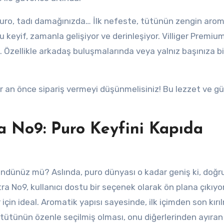
puro, tadı damağınızda… İlk nefeste, tütünün zengin aroma
bu keyif, zamanla gelişiyor ve derinleşiyor. Villiger Premiu
 Özellikle arkadaş buluşmalarında veya yalnız başınıza bi
r an önce sipariş vermeyi düşünmelisiniz! Bu lezzet ve g
a No9: Puro Keyfini Kapıda
şündünüz mü? Aslında, puro dünyası o kadar geniş ki, doğr
ra No9, kullanıcı dostu bir seçenek olarak ön plana çıkıyo
için ideal. Aromatik yapısı sayesinde, ilk içimden son kır
 tütünün özenle seçilmiş olması, onu diğerlerinden ayıran 