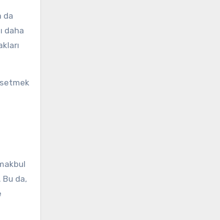
a da
nı daha
akları
issetmek
 makbul
. Bu da,
e