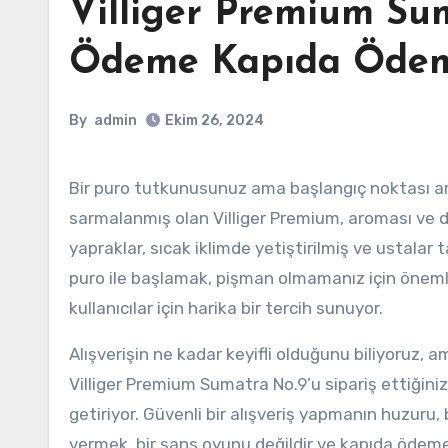
Villiger Premium Su
Ödeme Kapıda Öde
By
admin
Ekim 26, 2024
Bir puro tutkunusunuz ama başlangıç noktası arıyorsanız, bu purolar tam size göre. Doğal Sumatra yapraklarıyla
sarmalanmış olan Villiger Premium, aroması ve de
yapraklar, sıcak iklimde yetiştirilmiş ve ustalar t
puro ile başlamak, pişman olmamanız için önemli
kullanıcılar için harika bir tercih sunuyor.
Alışverişin ne kadar keyifli olduğunu biliyoruz,
Villiger Premium Sumatra No.9’u sipariş ettiğiniz
getiriyor. Güvenli bir alışveriş yapmanın huzuru, bu
vermek, bir şans oyunu değildir ve kapıda ödeme