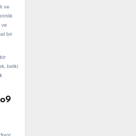
lı ve
rinlik
 ve
el bir
bir
k, belki
k
No9
iyor.