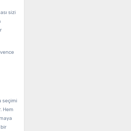
sı sizi
m
r
üvence
u seçimi
r. Hem
ılmaya
bir