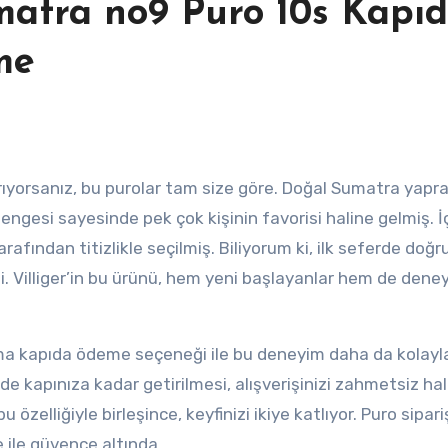
matra no9 Puro 10s Kapı
me
ngesi sayesinde pek çok kişinin favorisi haline gelmiş. İ
arafından titizlikle seçilmiş. Biliyorum ki, ilk seferde doğru
. Villiger’in bu ürünü, hem yeni başlayanlar hem de deney
 ama kapıda ödeme seçeneği ile bu deneyim daha da kolayla
de kapınıza kadar getirilmesi, alışverişinizi zahmetsiz ha
 özelliğiyle birleşince, keyfinizi ikiye katlıyor. Puro sipari
 ile güvence altında.