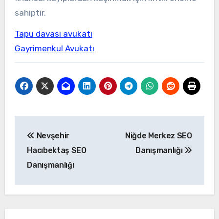
sahiptir.
Tapu davası avukatı
Gayrimenkul Avukatı
Yazı
Nevşehir
Niğde Merkez SEO
gezinmesi
Hacıbektaş SEO
Danışmanlığı
Danışmanlığı