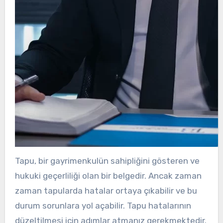
Tapu, bir gayrimenkulün sahipliğini gösteren ve
hukuki geçerliliği olan bir belgedir. Ancak zaman
zaman tapularda hatalar ortaya çıkabilir ve bu
durum sorunlara yol açabilir. Tapu hatalarının
düzeltilmesi için adımlar atmanız gerekmektedir.