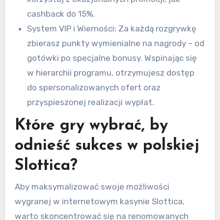
cashback do 15%.
System VIP i Wierności: Za każdą rozgrywkę
zbierasz punkty wymienialne na nagrody – od
gotówki po specjalne bonusy. Wspinając się
w hierarchii programu, otrzymujesz dostęp
do spersonalizowanych ofert oraz
przyspieszonej realizacji wypłat.
Które gry wybrać, by
odnieść sukces w polskiej
Slottica?
Aby maksymalizować swoje możliwości
wygranej w internetowym kasynie Slottica,
warto skoncentrować się na renomowanych