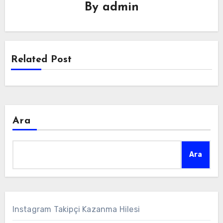
By
admin
Related Post
Ara
Ara
Instagram Takipçi Kazanma Hilesi