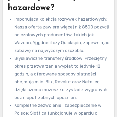
hazardowe?
Imponująca kolekcja rozrywek hazardowych:
Nasza oferta zawiera więcej niż 8500 pozycji
od czołowych producentów, takich jak
Wazdan, Yggdrasil czy Quickspin, zapewniając
zabawę na najwyższym szczeblu.
Błyskawiczne transfery środków: Przeciętny
okres przetwarzania wypłat to jedynie 12
godzin, a oferowane sposoby płatności
obejmują m.in. Blik, Revolut oraz Neteller,
dzięki czemu możesz korzystać z wygranych
bez niepotrzebnych opóźnień.
Kompletne zezwolenie i zabezpieczenie w
Polsce: Slottica funkcjonuje w oparciu o