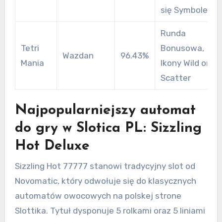
się Symbolem
Runda
Tetri
Bonusowa,
Wazdan
96.43%
Mania
Ikony Wild oraz
Scatter
Najpopularniejszy automat
do gry w Slotica PL: Sizzling
Hot Deluxe
Sizzling Hot 77777 stanowi tradycyjny slot od
Novomatic, który odwołuje się do klasycznych
automatów owocowych na polskej strone
Slottika. Tytuł dysponuje 5 rolkami oraz 5 liniami