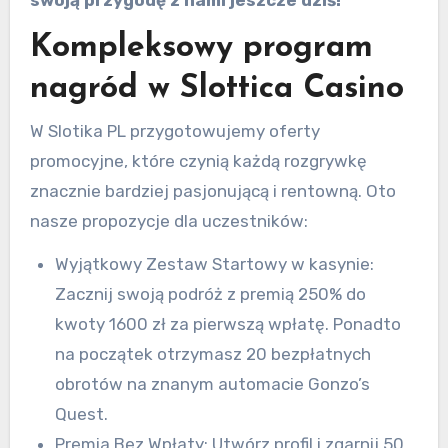
swoją przygodę z nami jeszcze dziś!
Kompleksowy program
nagród w Slottica Casino
W Slotika PL przygotowujemy oferty
promocyjne, które czynią każdą rozgrywkę
znacznie bardziej pasjonującą i rentowną. Oto
nasze propozycje dla uczestników:
Wyjątkowy Zestaw Startowy w kasynie:
Zacznij swoją podróż z premią 250% do
kwoty 1600 zł za pierwszą wpłatę. Ponadto
na początek otrzymasz 20 bezpłatnych
obrotów na znanym automacie Gonzo’s
Quest.
Premia Bez Wpłaty: Utwórz profil i zgarnij 50