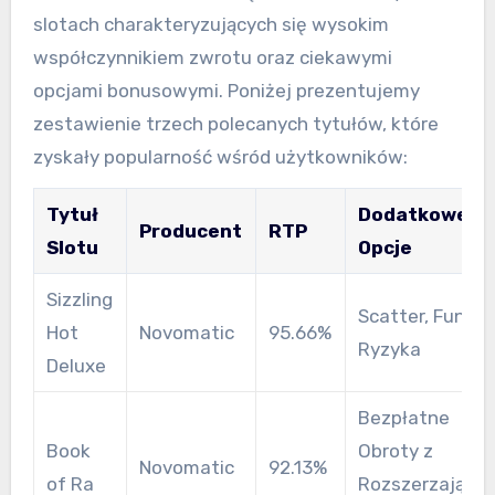
slotach charakteryzujących się wysokim
współczynnikiem zwrotu oraz ciekawymi
opcjami bonusowymi. Poniżej prezentujemy
zestawienie trzech polecanych tytułów, które
zyskały popularność wśród użytkowników:
Tytuł
Dodatkowe
Producent
RTP
Slotu
Opcje
Sizzling
Scatter, Funkcj
Hot
Novomatic
95.66%
Ryzyka
Deluxe
Bezpłatne
Book
Obroty z
Novomatic
92.13%
of Ra
Rozszerzający