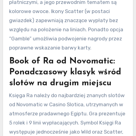
płatniczymi, a jego przewodnim tematem są
kolorowe owoce. Ikony Scatter (w postaci
gwiazdek) zapewniają znaczące wypłaty bez
względu na położenie na liniach. Ponadto opcja
“Gamble” umożliwia podwojenie nagrody przez
poprawne wskazanie barwy karty.
Book of Ra od Novomatic:
Ponadczasowy klasyk wśród
slotów na drugim miejscu
Księga Ra należy do najbardziej znanych slotów
od Novomatic w Casino Slotica, utrzymanych w
atmosferze pradawnego Egiptu. Gra prezentuje
5 rolek i 9 linii wypłacających. Symbol Księgi Ra
występuje jednocześnie jako Wild oraz Scatter,