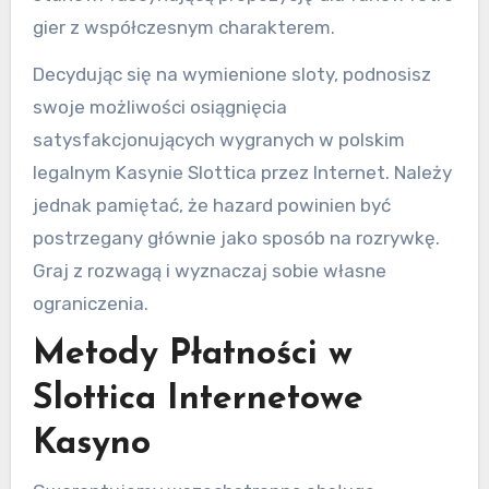
gier z współczesnym charakterem.
Decydując się na wymienione sloty, podnosisz
swoje możliwości osiągnięcia
satysfakcjonujących wygranych w polskim
legalnym Kasynie Slottica przez Internet. Należy
jednak pamiętać, że hazard powinien być
postrzegany głównie jako sposób na rozrywkę.
Graj z rozwagą i wyznaczaj sobie własne
ograniczenia.
Metody Płatności w
Slottica Internetowe
Kasyno