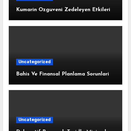
Kumarin Ozguveni Zedeleyen Etkileri
Uncategorized
Bahis Ve Finansal Planlama Sorunlari
Uncategorized