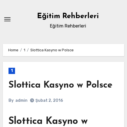
Skip
to
Eğitim Rehberleri
content
Eğitim Rehberleri
Home
1
Slottica Kasyno w Polsce
1
Slottica Kasyno w Polsce
By
admin
Şubat 2, 2016
Slottica Kasyno w