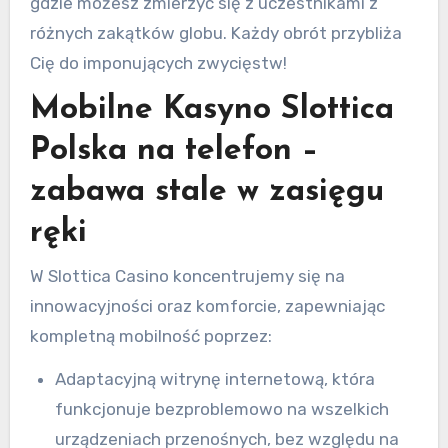
gdzie możesz zmierzyć się z uczestnikami z
różnych zakątków globu. Każdy obrót przybliża
Cię do imponujących zwycięstw!
Mobilne Kasyno Slottica
Polska na telefon –
zabawa stale w zasięgu
ręki
W Slottica Casino koncentrujemy się na
innowacyjności oraz komforcie, zapewniając
kompletną mobilność poprzez:
Adaptacyjną witrynę internetową, która
funkcjonuje bezproblemowo na wszelkich
urządzeniach przenośnych, bez względu na