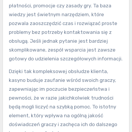
płatności, promocje czy zasady gry. Ta baza
wiedzy jest świetnym narzędziem, które
pozwala zaoszczędzić czas i rozwiązać proste
problemy bez potrzeby kontaktowania się z
obsługą. Jeśli jednak pytanie jest bardziej
skomplikowane, zespół wsparcia jest zawsze
gotowy do udzielenia szczegółowych informacji.
Dzięki tak kompleksowej obsłudze klienta,
kasyno buduje zaufanie wśród swoich graczy,
zapewniając im poczucie bezpieczeństwa i
pewności, że w razie jakichkolwiek trudności
będą mogli liczyć na szybką pomoc. To istotny
element, który wpływa na ogólną jakość
doświadczeń graczy i zachęca ich do dalszego