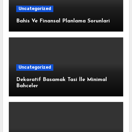
Uncategorized
Bahis Ve Finansal Planlama Sorunlari
Uncategorized
Dekoratif Basamak Tasi İle Minimal
Bahceler