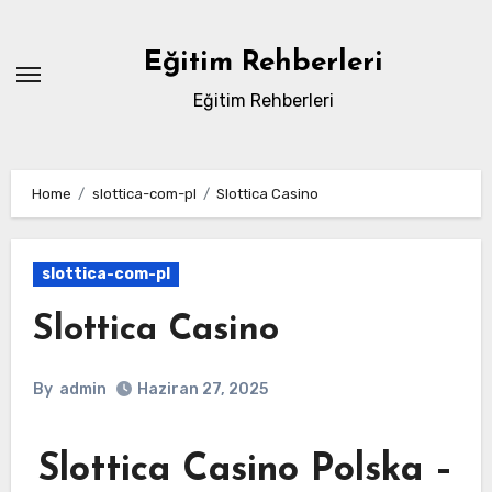
Skip
to
Eğitim Rehberleri
content
Eğitim Rehberleri
Home
slottica-com-pl
Slottica Casino
slottica-com-pl
Slottica Casino
By
admin
Haziran 27, 2025
Slottica Casino Polska –