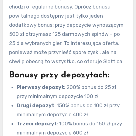
chodzi o regularne bonusy. Oprócz bonusu
powitalnego dostępny jest tylko jeden
dodatkowy bonus: przy depozycie wynoszącym
500 zł otrzymasz 125 darmowych spinów – po
25 dla wybranych gier. To interesująca oferta,
ponieważ może przynieść spore zyski, ale na
chwilę obecną to wszystko, co oferuje Slottica.
Bonusy przy depozytach:
Pierwszy depozyt
: 200% bonus do 25 zł
przy minimalnym depozycie 100 zł
Drugi depozyt
: 150% bonus do 100 zł przy
minimalnym depozycie 400 zł
Trzeci depozyt
: 100% bonus do 150 zł przy
minimalnym depozycie 600 zł