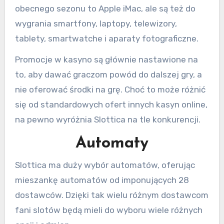
obecnego sezonu to Apple iMac, ale są też do
wygrania smartfony, laptopy, telewizory,
tablety, smartwatche i aparaty fotograficzne.
Promocje w kasyno są głównie nastawione na
to, aby dawać graczom powód do dalszej gry, a
nie oferować środki na grę. Choć to może różnić
się od standardowych ofert innych kasyn online,
na pewno wyróżnia Slottica na tle konkurencji.
Automaty
Slottica ma duży wybór automatów, oferując
mieszankę automatów od imponujących 28
dostawców. Dzięki tak wielu różnym dostawcom
fani slotów będą mieli do wyboru wiele różnych