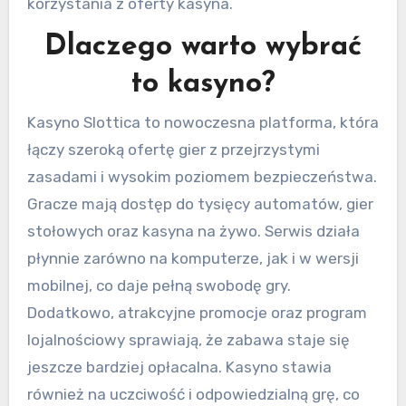
korzystania z oferty kasyna.
Dlaczego warto wybrać
to kasyno?
Kasyno Slottica to nowoczesna platforma, która
łączy szeroką ofertę gier z przejrzystymi
zasadami i wysokim poziomem bezpieczeństwa.
Gracze mają dostęp do tysięcy automatów, gier
stołowych oraz kasyna na żywo. Serwis działa
płynnie zarówno na komputerze, jak i w wersji
mobilnej, co daje pełną swobodę gry.
Dodatkowo, atrakcyjne promocje oraz program
lojalnościowy sprawiają, że zabawa staje się
jeszcze bardziej opłacalna. Kasyno stawia
również na uczciwość i odpowiedzialną grę, co