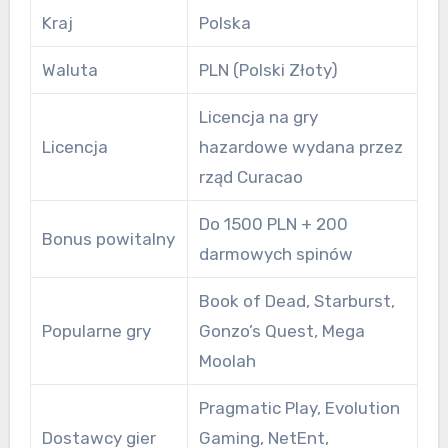
Kraj
Polska
Waluta
PLN (Polski Złoty)
Licencja na gry
Licencja
hazardowe wydana przez
rząd Curacao
Do 1500 PLN + 200
Bonus powitalny
darmowych spinów
Book of Dead, Starburst,
Popularne gry
Gonzo’s Quest, Mega
Moolah
Pragmatic Play, Evolution
Dostawcy gier
Gaming, NetEnt,