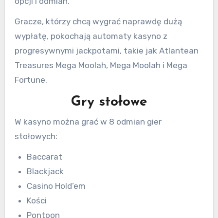
opcji i odmian.
Gracze, którzy chcą wygrać naprawdę dużą
wypłatę, pokochają automaty kasyno z
progresywnymi jackpotami, takie jak Atlantean
Treasures Mega Moolah, Mega Moolah i Mega
Fortune.
Gry stołowe
W kasyno można grać w 8 odmian gier
stołowych:
Baccarat
Blackjack
Casino Hold’em
Kości
Pontoon