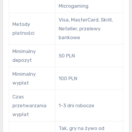
Microgaming
Visa, MasterCard, Skrill,
Metody
Neteller, przelewy
płatności
bankowe
Minimalny
50 PLN
depozyt
Minimalny
100 PLN
wypłat
Czas
przetwarzania
1-3 dni robocze
wypłat
Tak, gry na żywo od