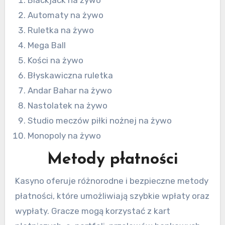
Automaty na żywo
Ruletka na żywo
Mega Ball
Kości na żywo
Błyskawiczna ruletka
Andar Bahar na żywo
Nastolatek na żywo
Studio meczów piłki nożnej na żywo
Monopoly na żywo
Metody płatności
Kasyno oferuje różnorodne i bezpieczne metody
płatności, które umożliwiają szybkie wpłaty oraz
wypłaty. Gracze mogą korzystać z kart