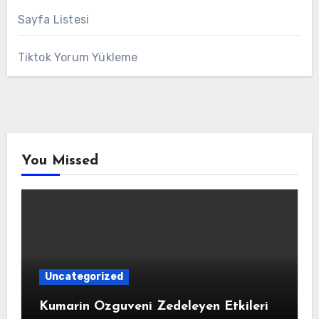
Sayfa Listesi
Tiktok Yorum Yükleme
You Missed
Uncategorized
Kumarin Ozguveni Zedeleyen Etkileri