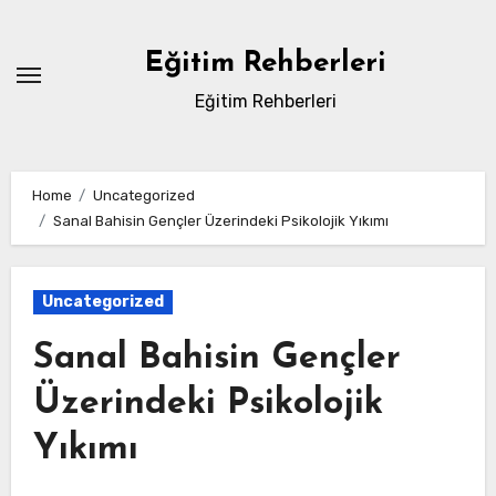
Skip
to
Eğitim Rehberleri
content
Eğitim Rehberleri
Home
Uncategorized
Sanal Bahisin Gençler Üzerindeki Psikolojik Yıkımı
Uncategorized
Sanal Bahisin Gençler
Üzerindeki Psikolojik
Yıkımı