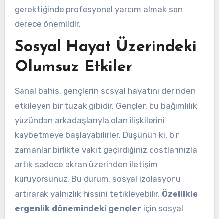
gerektiğinde profesyonel yardım almak son
derece önemlidir.
Sosyal Hayat Üzerindeki
Olumsuz Etkiler
Sanal bahis, gençlerin sosyal hayatını derinden
etkileyen bir tuzak gibidir. Gençler, bu bağımlılık
yüzünden arkadaşlarıyla olan ilişkilerini
kaybetmeye başlayabilirler. Düşünün ki, bir
zamanlar birlikte vakit geçirdiğiniz dostlarınızla
artık sadece ekran üzerinden iletişim
kuruyorsunuz. Bu durum, sosyal izolasyonu
artırarak yalnızlık hissini tetikleyebilir.
Özellikle
ergenlik dönemindeki gençler
için sosyal