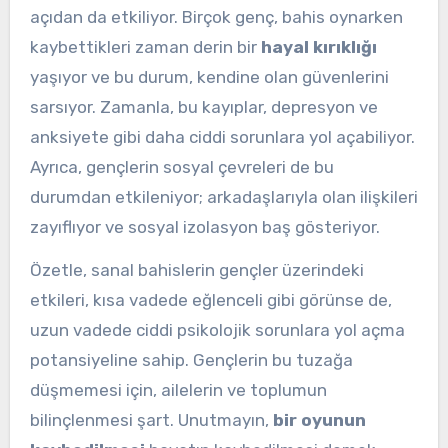
açıdan da etkiliyor. Birçok genç, bahis oynarken
kaybettikleri zaman derin bir
hayal kırıklığı
yaşıyor ve bu durum, kendine olan güvenlerini
sarsıyor. Zamanla, bu kayıplar, depresyon ve
anksiyete gibi daha ciddi sorunlara yol açabiliyor.
Ayrıca, gençlerin sosyal çevreleri de bu
durumdan etkileniyor; arkadaşlarıyla olan ilişkileri
zayıflıyor ve sosyal izolasyon baş gösteriyor.
Özetle, sanal bahislerin gençler üzerindeki
etkileri, kısa vadede eğlenceli gibi görünse de,
uzun vadede ciddi psikolojik sorunlara yol açma
potansiyeline sahip. Gençlerin bu tuzağa
düşmemesi için, ailelerin ve toplumun
bilinçlenmesi şart. Unutmayın,
bir oyunun