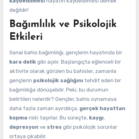
kaybedilmesi
hayatın kaybedilmesi demek
değildir!
Bağımlılık ve Psikolojik
Etkileri
Sanal bahis bağımlılığı, gençlerin hayatında bir
kara delik
gibi açılır. Başlangıçta eğlenceli bir
aktivite olarak görülen bu bahisler, zamanla
gençlerin
psikolojik sağlığını
tehdit eden bir
bağımlılığa dönüşebilir. Peki, bu durumun
belirtileri nelerdir? Gençler, bahis oynamaya
daha fazla zaman ayırdıkça,
gerçek hayattan
kopma
riski taşırlar. Bu süreçte,
kaygı
,
depresyon
ve
stres
gibi psikolojik sorunlar
ortaya çıkabilir.