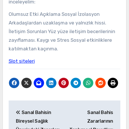
inceleyelim:
Olumsuz Etki Açıklama Sosyal İzolasyon
Arkadaşlardan uzaklaşma ve yalnızlık hissi.
İletişim Sorunları Yüz yüze iletişim becerilerinin
zayıflaması. Kaygı ve Stres Sosyal etkinliklere
katılmaktan kaçınma.
Slot siteleri
Yazı
Sanal Bahisin
Sanal Bahis
gezinmesi
Bireysel Sağlık
Zararlarının