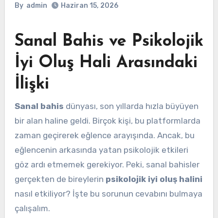
By
admin
Haziran 15, 2026
Sanal Bahis ve Psikolojik
İyi Oluş Hali Arasındaki
İlişki
Sanal bahis
dünyası, son yıllarda hızla büyüyen
bir alan haline geldi. Birçok kişi, bu platformlarda
zaman geçirerek eğlence arayışında. Ancak, bu
eğlencenin arkasında yatan psikolojik etkileri
göz ardı etmemek gerekiyor. Peki, sanal bahisler
gerçekten de bireylerin
psikolojik iyi oluş halini
nasıl etkiliyor? İşte bu sorunun cevabını bulmaya
çalışalım.