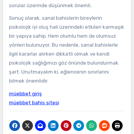
sorular üzerinde düşünmek önemli.
Sonuç olarak, sanal bahislerin bireylerin
psikolojik iyi oluş hali üzerindeki etkileri karmaşık
bir yapıya sahip. Hem olumlu hem de olumsuz
yönleri bulunuyor. Bu nedenle, sanal bahislerle
ilgili kararlar alırken dikkatli olmak ve kendi
psikolojik sağlığımızı göz önünde bulundurmak
şart. Unutmayalım ki, eğlencenin sınırlarını
bilmek önemlidir.
müebbet giriş
müebbet bahis sitesi