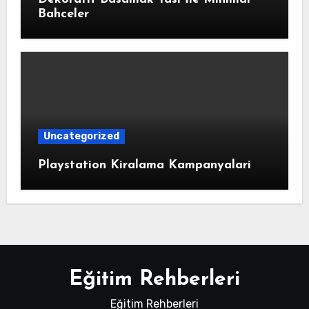
Bahceler
Uncategorized
Playstation Kiralama Kampanyalari
Eğitim Rehberleri
Eğitim Rehberleri