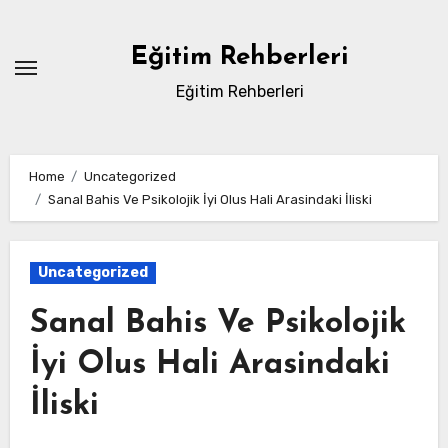
Skip
to
Eğitim Rehberleri
content
Eğitim Rehberleri
Home
Uncategorized
Sanal Bahis Ve Psikolojik İyi Olus Hali Arasindaki İliski
Uncategorized
Sanal Bahis Ve Psikolojik
İyi Olus Hali Arasindaki
İliski