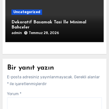
Uncategorized
Dekoratif Basamak Tasi İle Minimal
Bahceler
admin
Temmuz 28, 2026
Bir yanıt yazın
E-posta adresiniz yayınlanmayacak.
Gerekli alanlar
*
ile işaretlenmişlerdir
Yorum
*