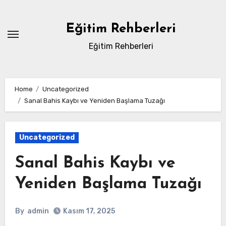
Skip
to
Eğitim Rehberleri
content
Eğitim Rehberleri
Home
Uncategorized
Sanal Bahis Kaybı ve Yeniden Başlama Tuzağı
Uncategorized
Sanal Bahis Kaybı ve
Yeniden Başlama Tuzağı
By
admin
Kasım 17, 2025