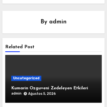
By
admin
Related Post
Uncategorized
Kumarin Ozguveni Zedeleyen Etkileri
admin
Ağustos 5, 2026