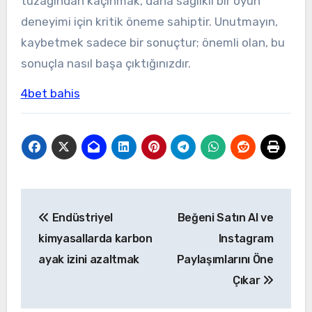
tuzağından kaçınmak, daha sağlıklı bir oyun
deneyimi için kritik öneme sahiptir. Unutmayın,
kaybetmek sadece bir sonuçtur; önemli olan, bu
sonuçla nasıl başa çıktığınızdır.
4bet bahis
Yazı
Endüstriyel
Beğeni Satın Al ve
gezinmesi
kimyasallarda karbon
Instagram
ayak izini azaltmak
Paylaşımlarını Öne
Çıkar