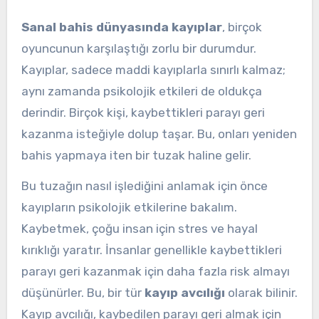
Sanal bahis dünyasında kayıplar
, birçok
oyuncunun karşılaştığı zorlu bir durumdur.
Kayıplar, sadece maddi kayıplarla sınırlı kalmaz;
aynı zamanda psikolojik etkileri de oldukça
derindir. Birçok kişi, kaybettikleri parayı geri
kazanma isteğiyle dolup taşar. Bu, onları yeniden
bahis yapmaya iten bir tuzak haline gelir.
Bu tuzağın nasıl işlediğini anlamak için önce
kayıpların psikolojik etkilerine bakalım.
Kaybetmek, çoğu insan için stres ve hayal
kırıklığı yaratır. İnsanlar genellikle kaybettikleri
parayı geri kazanmak için daha fazla risk almayı
düşünürler. Bu, bir tür
kayıp avcılığı
olarak bilinir.
Kayıp avcılığı, kaybedilen parayı geri almak için