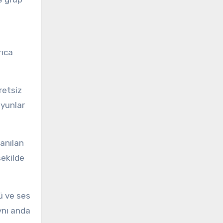
rıca
oyunlar
şekilde
aynı anda