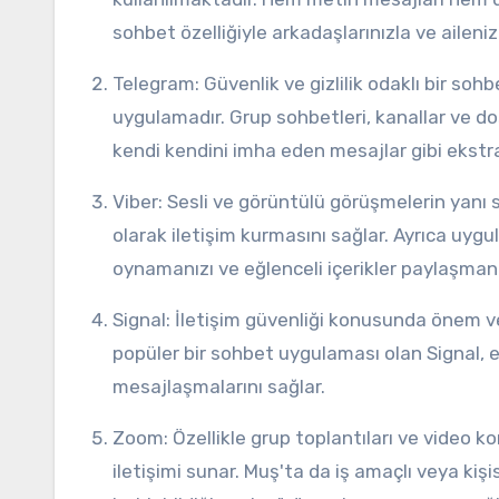
sohbet özelliğiyle arkadaşlarınızla ve aileniz
Telegram: Güvenlik ve gizlilik odaklı bir sohbet uygulaması olan Telegram, Muş'ta da tercih edilen bir
uygulamadır. Grup sohbetleri, kanallar ve dos
kendi kendini imha eden mesajlar gibi ekstr
Viber: Sesli ve görüntülü görüşmelerin yanı sıra anlık mesajlaşma imkanı sunan Viber, kullanıcıların ücretsiz
olarak iletişim kurmasını sağlar. Ayrıca uygu
oynamanızı ve eğlenceli içerikler paylaşmanı
Signal: İletişim güvenliği konusunda önem verenler için Signal, gizlilik odaklı bir seçenektir. Muş'ta kullanılan
popüler bir sohbet uygulaması olan Signal, e
mesajlaşmalarını sağlar.
Zoom: Özellikle grup toplantıları ve video konferanslar için tercih edilen Zoom, yüksek kaliteli görüntü ve ses
iletişimi sunar. Muş'ta da iş amaçlı veya kişis