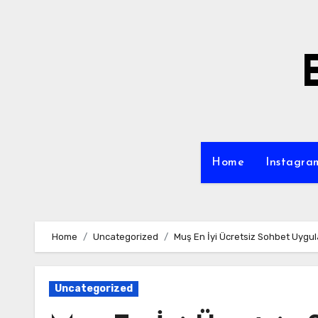
Skip
to
content
Home
Instagra
Home
Uncategorized
Muş En İyi Ücretsiz Sohbet Uygul
Uncategorized