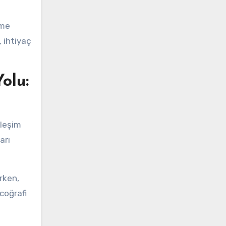
rme
, ihtiyaç
olu:
rleşim
arı
rken,
coğrafi