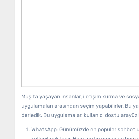
Muş'ta yaşayan insanlar, iletişim kurma ve sosy
uygulamaları arasından seçim yapabilirler. Bu yaz
derledik. Bu uygulamalar, kullanıcı dostu arayüzle
WhatsApp: Günümüzde en popüler sohbet uygulamalarından biri olan WhatsApp, Muş'ta da yaygın olarak
kullanılmaktadır. Hem metin mesajları hem de