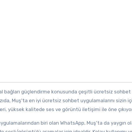
al bağları güçlendirme konusunda çeşitli ücretsiz sohbet
ıda, Muş'ta en iyi ücretsiz sohbet uygulamalarını sizin iç
ri, yüksek kalitede ses ve görüntü iletişimi ile öne çıkıyor
 sesli/görüntülü aramalar için idealdir. Kolay kullanımı v