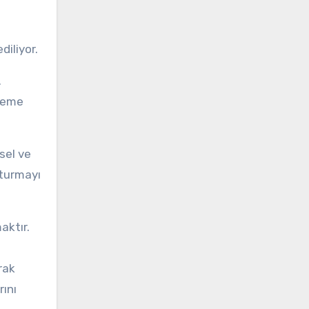
diliyor.
.
eleme
sel ve
şturmayı
aktır.
rak
rını