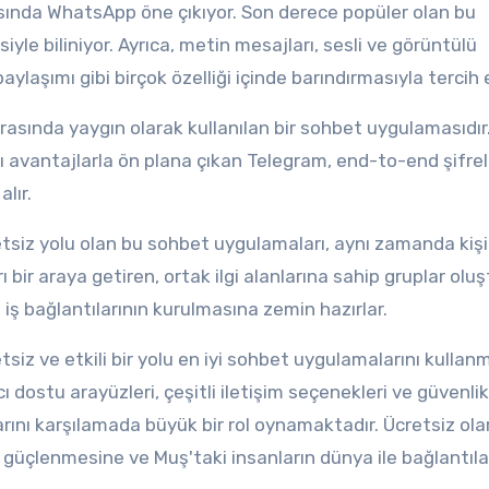
asında WhatsApp öne çıkıyor. Son derece popüler olan bu
iyle biliniyor. Ayrıca, metin mesajları, sesli ve görüntülü
laşımı gibi birçok özelliği içinde barındırmasıyla tercih e
rasında yaygın olarak kullanılan bir sohbet uygulamasıdır
dığı avantajlarla ön plana çıkan Telegram, end-to-end şifr
lır.
tsiz yolu olan bu sohbet uygulamaları, aynı zamanda kişi
rı bir araya getiren, ortak ilgi alanlarına sahip gruplar olu
iş bağlantılarının kurulmasına zemin hazırlar.
iz ve etkili bir yolu en iyi sohbet uygulamalarını kullanm
dostu arayüzleri, çeşitli iletişim seçenekleri ve güvenlik
çlarını karşılamada büyük bir rol oynamaktadır. Ücretsiz ola
n güçlenmesine ve Muş'taki insanların dünya ile bağlantıla