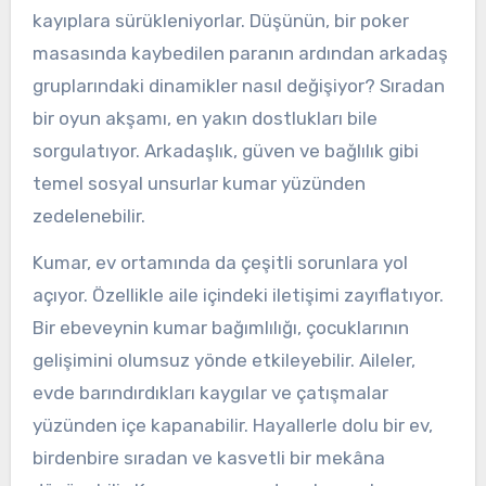
kayıplara sürükleniyorlar. Düşünün, bir poker
masasında kaybedilen paranın ardından arkadaş
gruplarındaki dinamikler nasıl değişiyor? Sıradan
bir oyun akşamı, en yakın dostlukları bile
sorgulatıyor. Arkadaşlık, güven ve bağlılık gibi
temel sosyal unsurlar kumar yüzünden
zedelenebilir.
Kumar, ev ortamında da çeşitli sorunlara yol
açıyor. Özellikle aile içindeki iletişimi zayıflatıyor.
Bir ebeveynin kumar bağımlılığı, çocuklarının
gelişimini olumsuz yönde etkileyebilir. Aileler,
evde barındırdıkları kaygılar ve çatışmalar
yüzünden içe kapanabilir. Hayallerle dolu bir ev,
birdenbire sıradan ve kasvetli bir mekâna