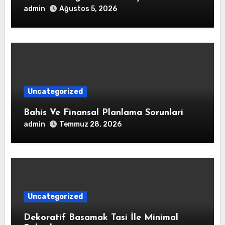
admin
Ağustos 5, 2026
Uncategorized
Bahis Ve Finansal Planlama Sorunlari
admin
Temmuz 28, 2026
Uncategorized
Dekoratif Basamak Tasi İle Minimal