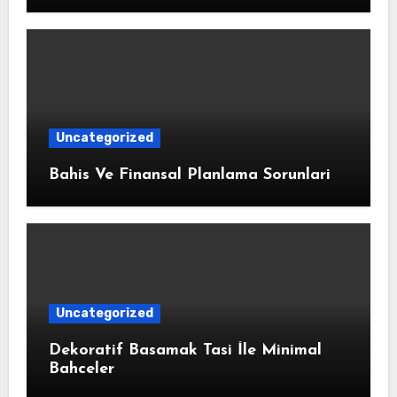
Uncategorized
Bahis Ve Finansal Planlama Sorunlari
Uncategorized
Dekoratif Basamak Tasi İle Minimal
Bahceler