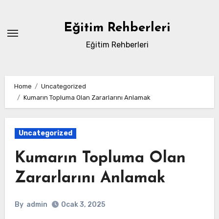
Skip
to
Eğitim Rehberleri
content
Eğitim Rehberleri
Home
Uncategorized
Kumarın Topluma Olan Zararlarını Anlamak
Uncategorized
Kumarın Topluma Olan
Zararlarını Anlamak
By
admin
Ocak 3, 2025