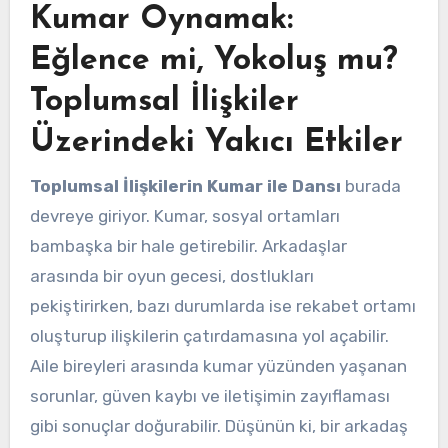
Kumar Oynamak:
Eğlence mi, Yokoluş mu?
Toplumsal İlişkiler
Üzerindeki Yakıcı Etkiler
Toplumsal İlişkilerin Kumar ile Dansı
burada
devreye giriyor. Kumar, sosyal ortamları
bambaşka bir hale getirebilir. Arkadaşlar
arasında bir oyun gecesi, dostlukları
pekiştirirken, bazı durumlarda ise rekabet ortamı
oluşturup ilişkilerin çatırdamasına yol açabilir.
Aile bireyleri arasında kumar yüzünden yaşanan
sorunlar, güven kaybı ve iletişimin zayıflaması
gibi sonuçlar doğurabilir. Düşünün ki, bir arkadaş