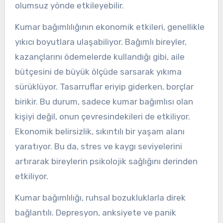
olumsuz yönde etkileyebilir.
Kumar bağımlılığının ekonomik etkileri, genellikle
yıkıcı boyutlara ulaşabiliyor. Bağımlı bireyler,
kazançlarını ödemelerde kullandığı gibi, aile
bütçesini de büyük ölçüde sarsarak yıkıma
sürüklüyor. Tasarruflar eriyip giderken, borçlar
birikir. Bu durum, sadece kumar bağımlısı olan
kişiyi değil, onun çevresindekileri de etkiliyor.
Ekonomik belirsizlik, sıkıntılı bir yaşam alanı
yaratıyor. Bu da, stres ve kaygı seviyelerini
artırarak bireylerin psikolojik sağlığını derinden
etkiliyor.
Kumar bağımlılığı, ruhsal bozukluklarla direk
bağlantılı. Depresyon, anksiyete ve panik