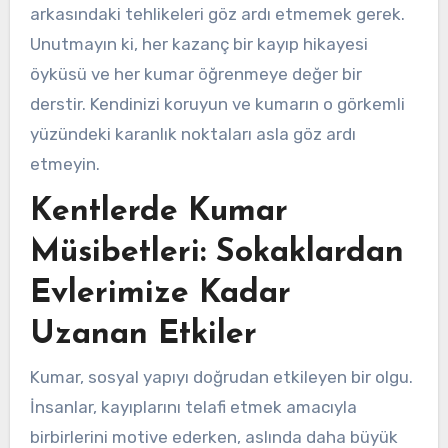
arkasındaki tehlikeleri göz ardı etmemek gerek.
Unutmayın ki, her kazanç bir kayıp hikayesi
öyküsü ve her kumar öğrenmeye değer bir
derstir. Kendinizi koruyun ve kumarın o görkemli
yüzündeki karanlık noktaları asla göz ardı
etmeyin.
Kentlerde Kumar
Müsibetleri: Sokaklardan
Evlerimize Kadar
Uzanan Etkiler
Kumar, sosyal yapıyı doğrudan etkileyen bir olgu.
İnsanlar, kayıplarını telafi etmek amacıyla
birbirlerini motive ederken, aslında daha büyük