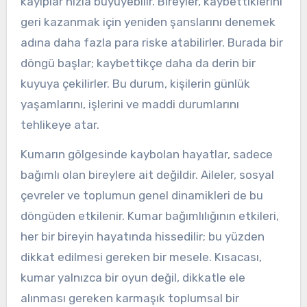
kayıplar hızla büyüyebilir. Bireyler, kaybettiklerini
geri kazanmak için yeniden şanslarını denemek
adına daha fazla para riske atabilirler. Burada bir
döngü başlar; kaybettikçe daha da derin bir
kuyuya çekilirler. Bu durum, kişilerin günlük
yaşamlarını, işlerini ve maddi durumlarını
tehlikeye atar.
Kumarın gölgesinde kaybolan hayatlar, sadece
bağımlı olan bireylere ait değildir. Aileler, sosyal
çevreler ve toplumun genel dinamikleri de bu
döngüden etkilenir. Kumar bağımlılığının etkileri,
her bir bireyin hayatında hissedilir; bu yüzden
dikkat edilmesi gereken bir mesele. Kısacası,
kumar yalnızca bir oyun değil, dikkatle ele
alınması gereken karmaşık toplumsal bir