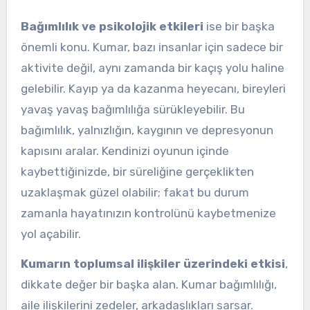
Bağımlılık ve psikolojik etkileri
ise bir başka
önemli konu. Kumar, bazı insanlar için sadece bir
aktivite değil, aynı zamanda bir kaçış yolu haline
gelebilir. Kayıp ya da kazanma heyecanı, bireyleri
yavaş yavaş bağımlılığa sürükleyebilir. Bu
bağımlılık, yalnızlığın, kaygının ve depresyonun
kapısını aralar. Kendinizi oyunun içinde
kaybettiğinizde, bir süreliğine gerçeklikten
uzaklaşmak güzel olabilir; fakat bu durum
zamanla hayatınızın kontrolünü kaybetmenize
yol açabilir.
Kumarın toplumsal ilişkiler üzerindeki etkisi
,
dikkate değer bir başka alan. Kumar bağımlılığı,
aile ilişkilerini zedeler, arkadaşlıkları sarsar.