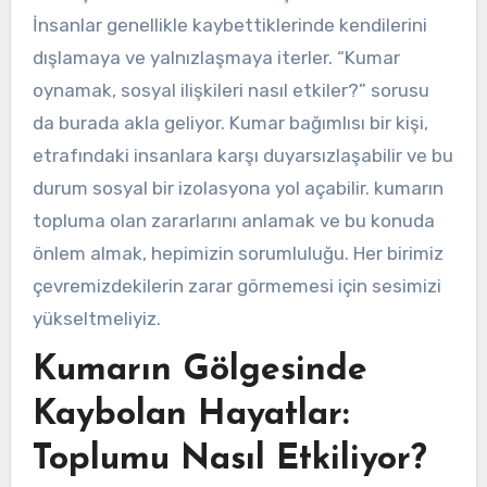
İnsanlar genellikle kaybettiklerinde kendilerini
dışlamaya ve yalnızlaşmaya iterler. “Kumar
oynamak, sosyal ilişkileri nasıl etkiler?” sorusu
da burada akla geliyor. Kumar bağımlısı bir kişi,
etrafındaki insanlara karşı duyarsızlaşabilir ve bu
durum sosyal bir izolasyona yol açabilir. kumarın
topluma olan zararlarını anlamak ve bu konuda
önlem almak, hepimizin sorumluluğu. Her birimiz
çevremizdekilerin zarar görmemesi için sesimizi
yükseltmeliyiz.
Kumarın Gölgesinde
Kaybolan Hayatlar:
Toplumu Nasıl Etkiliyor?