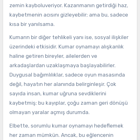
zemin kayboluveriyor. Kazanmanın getirdiği haz,
kaybetmenin acısını gizleyebilir; ama bu, sadece
kısa bir yanılsama.
Kumarın bir diğer tehlikeli yanı ise, sosyal ilişkiler
üzerindeki etkisidir. Kumar oynamayı alışkanlık
haline getiren bireyler, ailelerden ve
arkadaşlardan uzaklaşmaya başlayabilirler.
Duygusal bağımlılıklar, sadece oyun masasında
değil, hayatın her alanında belirginleşir. Çok
sayıda insan, kumar uğruna sevdiklerini
kaybetmiş; bu kayıplar, çoğu zaman geri dönüşü
olmayan yaralar açmış durumda.
Elbette, sorumlu kumar oynamayı hedeflemek
her zaman mümkün. Ancak, bu eğlencenin