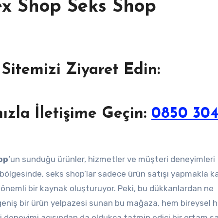
ex Shop Seks Shop
 Sitemizi Ziyaret Edin:
zla İletişime Geçin:
0850 304
op
‘un sunduğu ürünler, hizmetler ve müşteri deneyimleri
k bölgesinde, seks shop’lar sadece ürün satışı yapmakla ka
 önemli bir kaynak oluşturuyor. Peki, bu dükkanlardan ne
k geniş bir ürün yelpazesi sunan bu mağaza, hem bireysel
eri deneyimi açısından da oldukça tatmin edici bir ortam sa