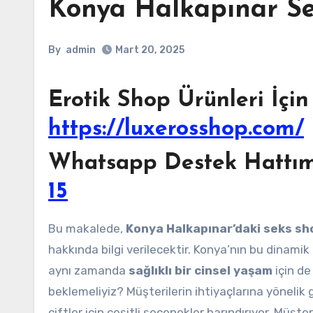
Konya Halkapınar S
By
admin
Mart 20, 2025
Erotik Shop Ürünleri İçin
https://luxerosshop.com/
Whatsapp Destek Hattımı
15
Bu makalede,
Konya Halkapınar’daki seks sh
hakkında bilgi verilecektir. Konya’nın bu dinami
aynı zamanda
sağlıklı bir cinsel yaşam
için de
beklemeliyiz? Müşterilerin ihtiyaçlarına yöneli
çiftler için çeşitli seçenekler barındırıyor. Müşt