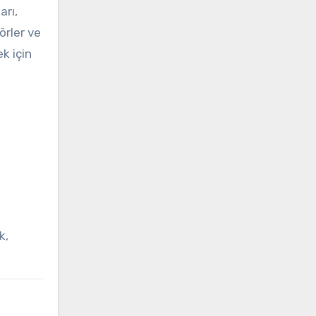
arı,
örler ve
k için
k,