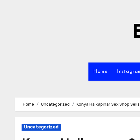
Skip
to
content
Home
Instagra
Home
Uncategorized
Konya Halkapınar Sex Shop Sek
Uncategorized