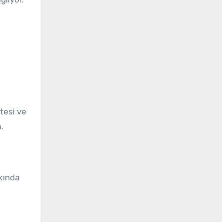
,
tesi ve
.
kında