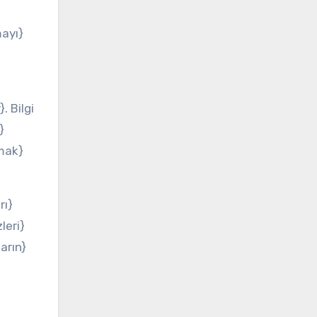
mayı}
. Bilgi
}
rmak}
rı}
leri}
arın}