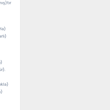
mış}tır
yla}
rlı}
m}
r}.
ıkla}
a}