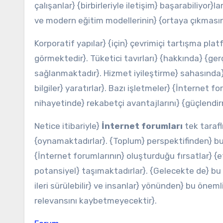
çalışanlar} {birbirleriyle iletişim} başarabiliyor}
ve modern eğitim modellerinin} {ortaya çıkmasınd
Korporatif yapılar} {için} çevrimiçi tartışma plat
görmektedir}. Tüketici tavırları} {hakkında} {ger
sağlanmaktadır}. Hizmet iyileştirme} sahasında} 
bilgiler} yaratırlar}. Bazı işletmeler} {İnternet f
nihayetinde} rekabetçi avantajlarını} {güçlendirm
Netice itibariyle}
İnternet forumları
tek tarafl
{oynamaktadırlar}. {Toplum} perspektifinden} bu
{İnternet forumlarının} oluşturduğu fırsatlar} {et
potansiyel} taşımaktadırlar}. {Gelecekte de} bu 
ileri sürülebilir} ve insanlar} yönünden} bu öne
relevansını kaybetmeyecektir}.