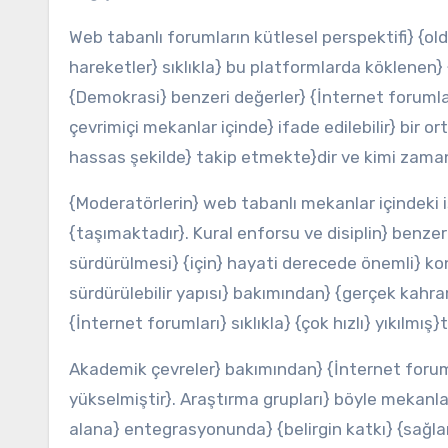
Web tabanlı forumların kütlesel perspektifi} {oldu
hareketler} sıklıkla} bu platformlarda köklenen} {
{Demokrasi} benzeri değerler} {İnternet forumları
çevrimiçi mekanlar içinde} ifade edilebilir} bir o
hassas şekilde} takip etmekte}dir ve kimi zaman 
{Moderatörlerin} web tabanlı mekanlar içindeki i
{taşımaktadır}. Kural enforsu ve disiplin} benzer
sürdürülmesi} {için} hayati derecede önemli} ko
sürdürülebilir yapısı} bakımından} {gerçek kahra
{İnternet forumları} sıklıkla} {çok hızlı} yıkılmış}
Akademik çevreler} bakımından} {İnternet foruml
yükselmiştir}. Araştırma grupları} böyle mekanlar 
alana} entegrasyonunda} {belirgin katkı} {sağla