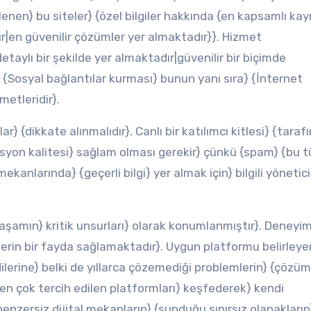
lenen} bu siteler} {özel bilgiler hakkında {en kapsamlı ka
|en güvenilir çözümler yer almaktadır}}. Hizmet
taylı bir şekilde yer almaktadır|güvenilir bir biçimde
. {Sosyal bağlantılar kurması} bunun yanı sıra} {İnternet
metleridir}.
} {dikkate alınmalıdır}. Canlı bir katılımcı kitlesi} {taraf
syon kalitesi} sağlam olması gerekir} çünkü {spam} {bu t
ekanlarında} {geçerli bilgi} yer almak için} bilgili yönetici
aşamın} kritik unsurları} olarak konumlanmıştır}. Deneyi
derin bir fayda sağlamaktadır}. Uygun platformu belirleye
dilerine} belki de yıllarca çözemediği problemlerin} {çözüml
ar en çok tercih edilen platformları} keşfederek} kendi
 benzersiz dijital mekanların} {sunduğu sınırsız olanakların