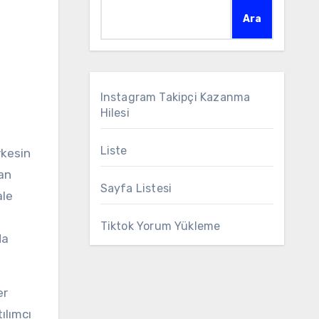
Ara
Instagram Takipçi Kazanma
Hilesi
Liste
rkesin
an
Sayfa Listesi
ale
Tiktok Yorum Yükleme
da
er
ılımcı