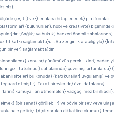
rsiniz}.
ölçüde çeşitli} ve {her alana hitap edecek} platformlar
platformlar} {bulunurken}, hobi ve kreativite} biçimindeki
opüler}dır. {Sağlık} ve hukuk} benzeri önemli sahalarında}
ozitif katkı sağlamakta}dir. Bu zenginlik aracılığıyla} {İn
ygun bir yer} sağlamakta}dır.
imlenebilecek} konular} günümüzün gereklilikleri} nedeniyl
ilerin gizli tutulması} sahalarında} çevrimiçi ortamlarda} {
tabanlı siteler} bu konuda} {katı kurallar} uygulamış} ve g
afeguard etmiştir}. Fakat bireyler de} özel datalarını}
sırlarını} kamuya ilan etmemeleri} vazgeçilmez bir ilkedir}.
 gelmek} {bir sanat} görülebilir} ve böyle bir seviyeye ulaş
orunlu hale getirir}. {Açık soruları dikkatlice okumak} teme