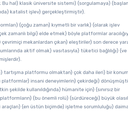
lar. Bu hal} klasik üniversite sistemi} {sorgulamaya} {başla
a} katalist işlev} gerçekleştirmiştir}.
formları} {çoğu zaman} kıymetli bir varlık} {olarak işlev
çek zamanlı bilgi} elde etmek} böyle platformlar aracılığı
çevrimiçi mekanlardan çıkan} eleştiriler} son derece yara
orumlarında aktif olmak} vasıtasıyla} tüketici bağlılığı} {ve
işlerdir}.
ı} tartışma platformu olmaktan} çok daha ileri} bir konu
 platformlar} insani deneyimlerin} çekirdeği} dönüşmüştü
kin şekilde kullanıldığında} hümanite için} {sınırsız bir
platformların} {bu önemli rolü} {sürdüreceği} büyük olasıl
mli araçları} {en üstün biçimde} işletme sorumluluğu} daim