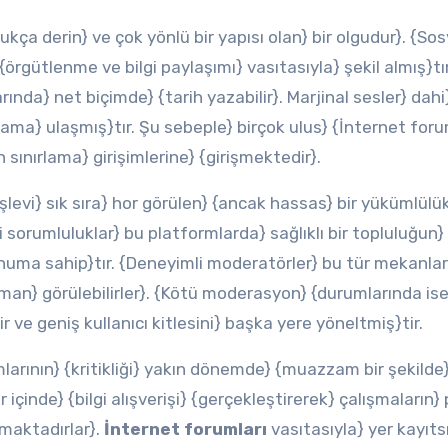
kça derin} ve çok yönlü bir yapısı olan} bir olgudur}. {Sos
örgütlenme ve bilgi paylaşımı} vasıtasıyla} şekil almış}tır
nda} net biçimde} {tarih yazabilir}. Marjinal sesler} dahi
rtama} ulaşmış}tır. Şu sebeple} birçok ulus} {İnternet foru
sınırlama} girişimlerine} {girişmektedir}.
şlevi} sık sıra} hor görülen} {ancak hassas} bir yükümlülü
i sorumluluklar} bu platformlarda} sağlıklı bir topluluğun}
numa sahip}tır. {Deneyimli moderatörler} bu tür mekanlar
man} görülebilirler}. {Kötü moderasyon} {durumlarında ise
tir ve geniş kullanıcı kitlesini} başka yere yöneltmiş}tir.
arının} {kritikliği} yakın dönemde} {muazzam bir şekilde
içinde} {bilgi alışverişi} {gerçekleştirerek} çalışmaların} 
maktadırlar}.
İnternet forumları
vasıtasıyla} yer kayıts