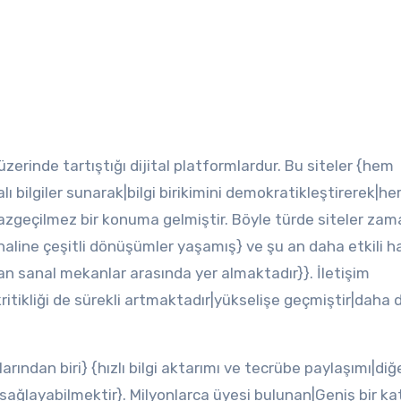
 üzerinde tartıştığı dijital platformlardur. Bu siteler {hem
alı bilgiler sunarak|bilgi birikimini demokratikleştirerek|he
zgeçilmez bir konuma gelmiştir. Böyle türde siteler zam
aline çeşitli dönüşümler yaşamış} ve şu an daha etkili h
ılan sanal mekanlar arasında yer almaktadır}}. İletişim
 kritikliği de sürekli artmaktadır|yükselişe geçmiştir|daha 
rından biri} {hızlı bilgi aktarımı ve tecrübe paylaşımı|diğ
 sağlayabilmektir}. Milyonlarca üyesi bulunan|Geniş bir kat