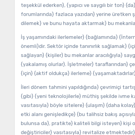
teşekkül ederken}, {yapıcı ve saygılı bir ton} {da}
forumlarında} fazlaca yazıdan} yerine üretken şe
dilemek} ve bunu hayata aktarmak} bu mekanların
İş yaşamındaki ilerlemeler} {bağlamında} {İnterne
önemli}dir. Sektör içinde tanınırlık sağlamak} {içi
sağlayan} {kişiler} bu mekanlar aracılığıyla} saygı
{yakalamış olurlar}. İşletmeler} taraflarından} 
{için} {aktif oldukça} ilerleme} {yaşamaktadırlar}
İleri dönem tahmini yapıldığında} çevrimiçi tart
{gibi} {yeni teknolojilerle} müthiş şekilde ivme 
vasıtasıyla} böyle sitelere} {ulaşım} {daha kola
etki alanı genişledikçe} {bu talihsiz bakış açısı
bulunsa da}, pratikte} kaliteli bilgi isteyen} kiş
değiştiriciler} vasıtasıyla} revitalize etmektedir}