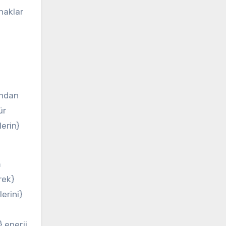
ynaklar
ından
ür
lerin}
m
rek}
erini}
} enerji