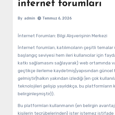
internet forumları
By
admin
Temmuz 6, 2026
İnternet Forumları: Bilgi Alışverişinin Merkezi
İnternet forumları, katılımcıların çeşitli temalar
başlangıç seviyesi hem ileri kullanıcılar için fayd
katkı sağlamasını sağlayarak} web ortamında va
geçtikçe ilerleme kaydetmiş|yapısından güncel h
gelmiştir|halkın yakından izlediği |en çok kullan
teknolojileri gelişip yayıldıkça, bu platformların
belirginleşmiştir}}.
Bu platformları kullanmanın {en belirgin avantajla
kişilerin tecrübelerinden} ister istemez istifade