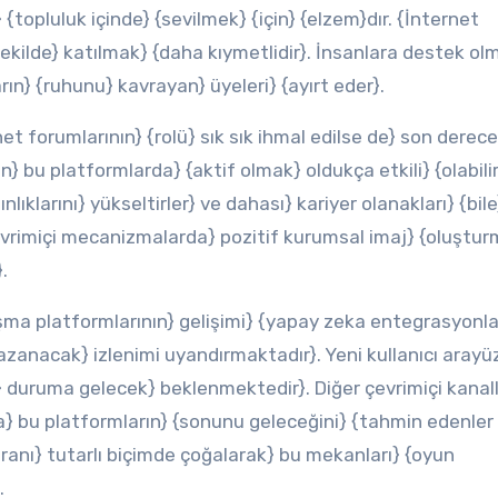
 {topluluk içinde} {sevilmek} {için} {elzem}dır. {İnternet
kilde} katılmak} {daha kıymetlidir}. İnsanlara destek ol
} {ruhunu} kavrayan} üyeleri} {ayırt eder}.
t forumlarının} {rolü} sık sık ihmal edilse de} son derece
n} bu platformlarda} {aktif olmak} oldukça etkili} {olabilir}
nlıklarını} yükseltirler} ve dahası} kariyer olanakları} {bile
çevrimiçi mecanizmalarda} pozitif kurumsal imaj} {oluştu
.
ışma platformlarının} gelişimi} {yapay zeka entegrasyonla
kazanacak} izlenimi uyandırmaktadır}. Yeni kullanıcı arayüz
y} duruma gelecek} beklenmektedir}. Diğer çevrimiçi kanall
yla} bu platformların} {sonunu geleceğini} {tahmin edenler
i oranı} tutarlı biçimde çoğalarak} bu mekanları} {oyun
.