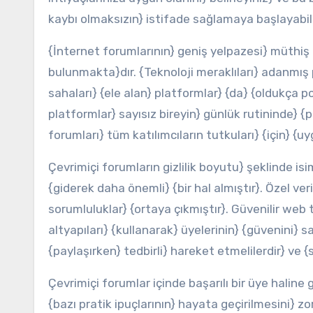
kaybı olmaksızın} istifade sağlamaya başlayabili
{İnternet forumlarının} geniş yelpazesi} müthiş 
bulunmakta}dır. {Teknoloji meraklıları} adanmış 
sahaları} {ele alan} platformlar} {da} {oldukça p
platformlar} sayısız bireyin} günlük rutininde} {p
forumları} tüm katılımcıların tutkuları} {için} {u
Çevrimiçi forumların gizlilik boyutu} şeklinde is
{giderek daha önemli} {bir hal almıştır}. Özel ver
sorumluluklar} {ortaya çıkmıştır}. Güvenilir web 
altyapıları} {kullanarak} üyelerinin} {güvenini} s
{paylaşırken} tedbirli} hareket etmelilerdir} ve {
Çevrimiçi forumlar içinde başarılı bir üye haline
{bazı pratik ipuçlarının} hayata geçirilmesini} z