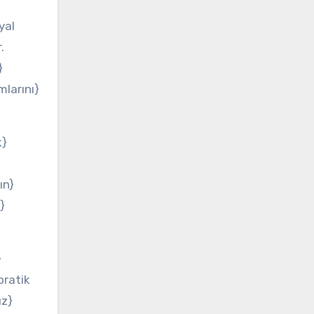
yal
.
}
mlarını}
k}
ın}
}
}
pratik
ız}