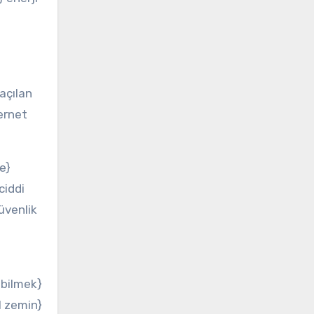
 açılan
ternet
e}
ciddi
üvenlik
abilmek}
l zemin}