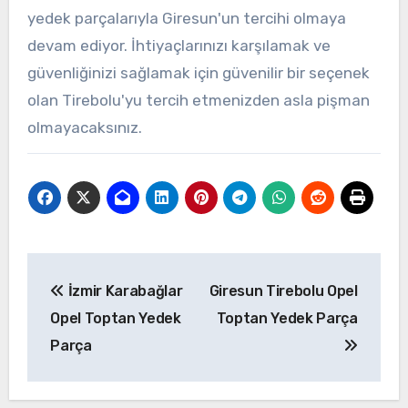
yedek parçalarıyla Giresun'un tercihi olmaya
devam ediyor. İhtiyaçlarınızı karşılamak ve
güvenliğinizi sağlamak için güvenilir bir seçenek
olan Tirebolu'yu tercih etmenizden asla pişman
olmayacaksınız.
Yazı
İzmir Karabağlar
Giresun Tirebolu Opel
gezinmesi
Opel Toptan Yedek
Toptan Yedek Parça
Parça