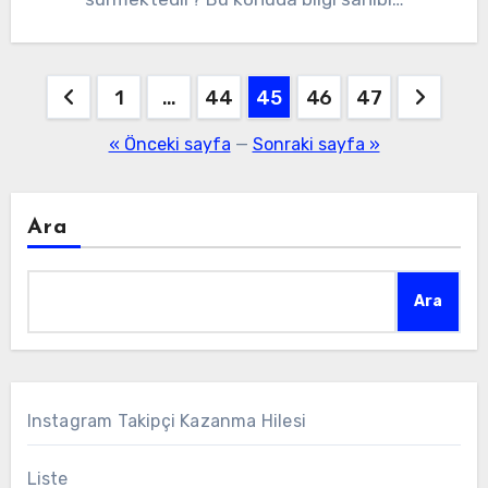
Yazı
1
…
44
45
46
47
sayfalaması
« Önceki sayfa
—
Sonraki sayfa »
Ara
Ara
Instagram Takipçi Kazanma Hilesi
Liste