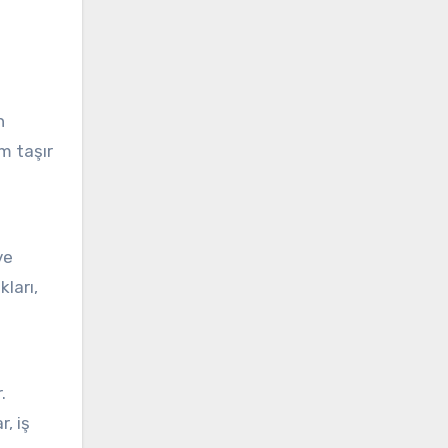
n
em taşır
ve
kları,
.
, iş