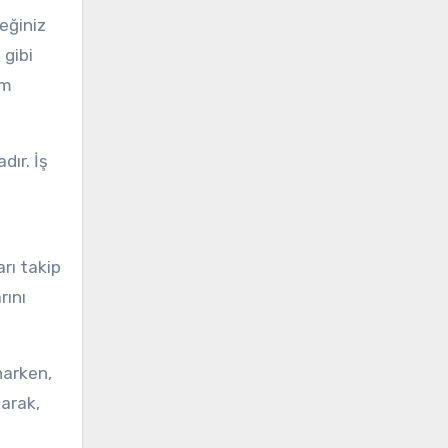
ceğiniz
 gibi
um
dır. İş
rı takip
rını
narken,
şarak,