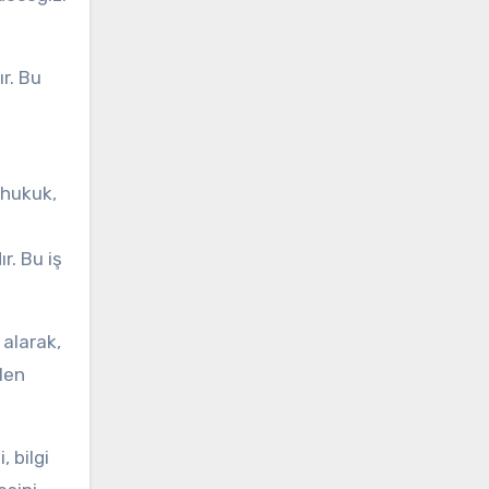
r. Bu
 hukuk,
r. Bu iş
alarak,
ilen
 bilgi