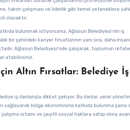
gelişim imkanları sunarak çalışanlarının profesyonel büyüm
nme, takım çalışması ve liderlik gibi temel yeteneklere sah
i olacaktır.
katkıda bulunmak istiyorsanız, Ağlasun Belediyesi'nin iş
alık bir şehirdeki kariyer fırsatlarının yanı sıra, daha insan
ktadır. Ağlasun Belediyesi'nde çalışarak, toplumun refah
r atabilirsiniz.
in Altın Fırsatlar: Belediye İş
ediye iş ilanlarıyla dikkat çekiyor. Bu ilanlar, yerel yöneti
im sağlayarak bölge ekonomisine katkıda bulunma şansı 
bir çalışma ortamı ve çeşitli sosyal haklara sahip olma avan