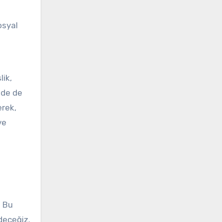
osyal
lik,
nde de
erek,
ve
. Bu
deceğiz.