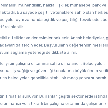
. Mimarlık, mühendislik, halkla ilişkiler, muhasebe, park ve
maktadır. Bu sayede çeşitli yeteneklere sahip olan herkes
diyeler aynı zamanda eşitlik ve çeşitliliği teşvik eder, bu
 rol alabilir.
lirli nitelikler ve deneyimler beklenir. Ancak belediyeler, 
dayları da tercih eder. Başvuruların değerlendirilmesi sü
uyum sağlama yeteneği de dikkate alınır.
le iyi bir çalışma ortamına sahip olmalarıdır. Belediyeler,
sunar. İş sağlığı ve güvenliği konularına büyük önem verili
rıca belediyeler, genellikle stabil bir maaş yapısı sunarak
ltın fırsatlar sunuyor. Bu ilanlar, çeşitli sektörlerde istihd
lunmanızı ve istikrarlı bir çalışma ortamında çalışmanızı 