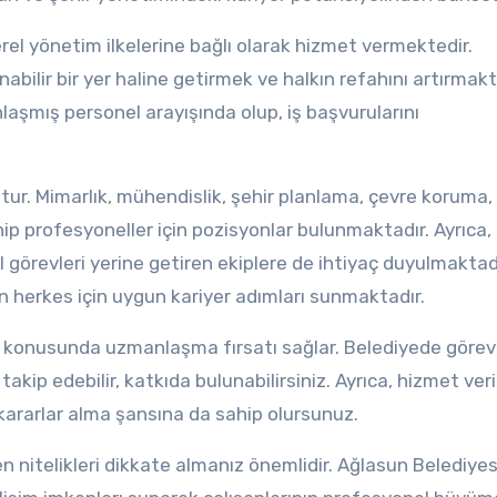
erel yönetim ilkelerine bağlı olarak hizmet vermektedir.
ilir bir yer haline getirmek ve halkın refahını artırmaktı
aşmış personel arayışında olup, iş başvurularını
ttur. Mimarlık, mühendislik, şehir planlama, çevre koruma,
sahip profesyoneller için pozisyonlar bulunmaktadır. Ayrıca,
l görevleri yerine getiren ekiplere de ihtiyaç duyulmaktadı
an herkes için uygun kariyer adımları sunmaktadır.
i konusunda uzmanlaşma fırsatı sağlar. Belediyede görev 
takip edebilir, katkıda bulunabilirsiniz. Ayrıca, hizmet ver
kararlar alma şansına da sahip olursunuz.
n nitelikleri dikkate almanız önemlidir. Ağlasun Belediyesi,