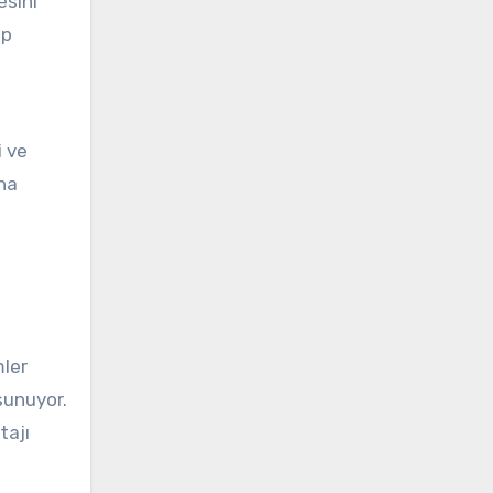
esini
ip
i ve
ına
mler
sunuyor.
tajı