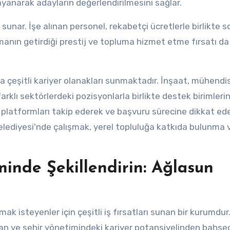
yanarak adayların değerlendirilmesini sağlar.
unar. İşe alınan personel, rekabetçi ücretlerle birlikte s
şmanın getirdiği prestij ve topluma hizmet etme fırsatı da
ra çeşitli kariyer olanakları sunmaktadır. İnşaat, mühendis
farklı sektörlerdeki pozisyonlarla birlikte destek birimleri
ğı platformları takip ederek ve başvuru sürecine dikkat ed
Belediyesi'nde çalışmak, yerel topluluğa katkıda bulunma 
minde Şekillendirin: Ağlasun
k isteyenler için çeşitli iş fırsatları sunan bir kurumdur
dan ve şehir yönetimindeki kariyer potansiyelinden bahse