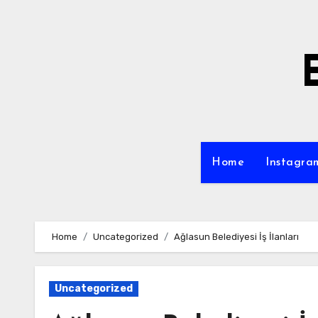
Skip
to
content
Home
Instagra
Home
Uncategorized
Ağlasun Belediyesi İş İlanları
Uncategorized