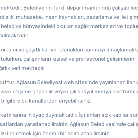
termektedir. Belediyenin farklı departmanlarında çalışabile
islik, muhasebe, insan kaynakları, pazarlama ve iletişim
, belediye bünyesindeki okullar, sağlık merkezleri ve topl
unulmaktadır.
a ortamı ve çeşitli kariyer olanakları sunmayı amaçlamakta
tulurken, çalışanların kişisel ve profesyonel gelişimlerini
ırlık verilmektedir.
vcuttur. Ağlasun Belediyesi web sitesinde yayınlanan ilanla
yla iletişime geçebilir veya ilgili sosyal medya platformla
ı bilgilere bu kanallardan erişebilirsiniz.
 katkılarına ihtiyaç duymaktadır. İş ilanları açık kapılar su
atlardan yararlanabilirsiniz. Ağlasun Belediyesi'nde çalı
i ilerletmek için önemli bir adım atabilirsiniz.