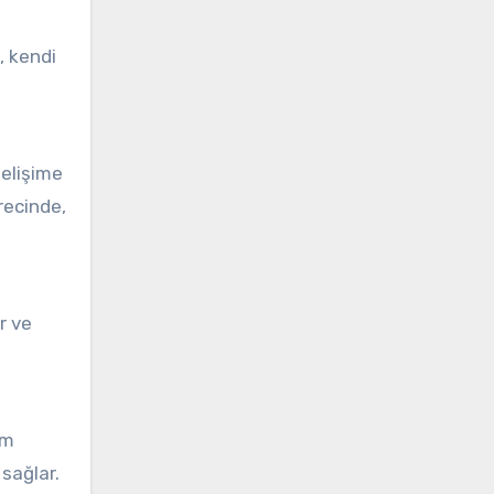
, kendi
gelişime
recinde,
r ve
am
sağlar.