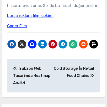
hissetmeye zorlar. Siz de bu fırsatı değerlendirin!
bursa reklam filmi çekimi
Caner Film
Yazı
Trabzon Web
Cold Storage İn Retail
gezinmesi
Tasarimda Heatmap
Food Chains
Analizi